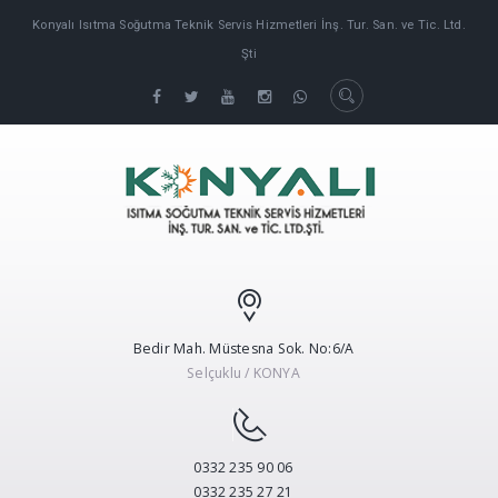
Konyalı Isıtma Soğutma Teknik Servis Hizmetleri İnş. Tur. San. ve Tic. Ltd.
Şti
Bedir Mah. Müstesna Sok. No:6/A
Selçuklu / KONYA
0332 235 90 06
0332 235 27 21