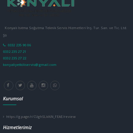
Konyalı Isıtma Soğutma Teknik Servis Hizmetleri İnş. Tur. San. ve Tic. Ltd.
Şti
0332 235 90 06
0332 235 27 21
0332 235 27 22
konyaliyetkiliservis@gmail.com
Kurumsal
https://g.page/r/CUghSLkl6N_FEAE/review
Hizmetlerimiz