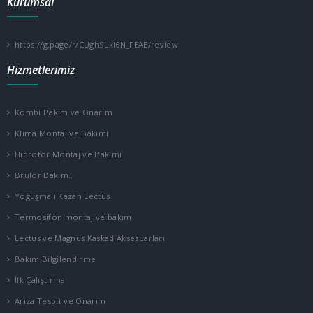
Kurumsal
https://g.page/r/CUghSLkl6N_FEAE/review
Hizmetlerimiz
Kombi Bakım ve Onarım
Klima Montaj ve Bakımı
Hidrofor Montaj ve Bakımı
Brülör Bakım..
Yoğuşmalı Kazan Lectus
Termosifon montaj ve bakım
Lectus ve Magnus Kaskad Aksesuarları
Bakım Bilgilendirme
İlk Çalıştırma
Arıza Tespit ve Onarım