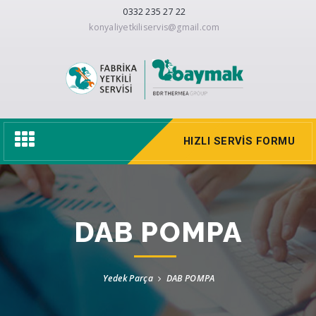
0332 235 27 22
konyaliyetkiliservis@gmail.com
Toggle
HIZLI SERVIS FORMU
navigation
DAB POMPA
Yedek Parça
DAB POMPA