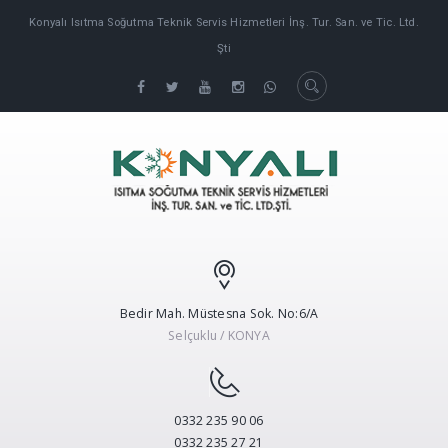
Konyalı Isıtma Soğutma Teknik Servis Hizmetleri İnş. Tur. San. ve Tic. Ltd.
Şti
Bedir Mah. Müstesna Sok. No:6/A
Selçuklu / KONYA
0332 235 90 06
0332 235 27 21